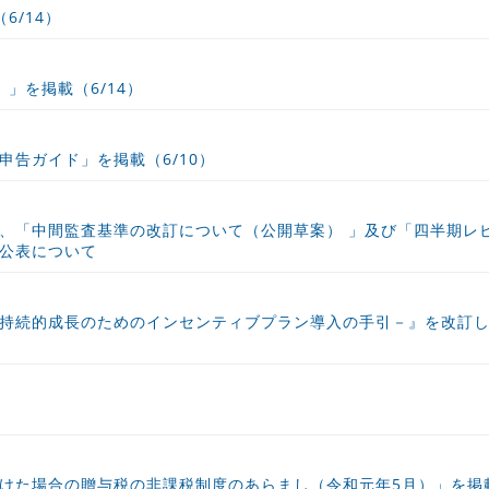
6/14）
」を掲載（6/14）
告ガイド」を掲載（6/10）
、「中間監査基準の改訂について（公開草案） 」及び「四半期レ
公表について
持続的成長のためのインセンティブプラン導入の手引－』を改訂
けた場合の贈与税の非課税制度のあらまし（令和元年5月）」を掲