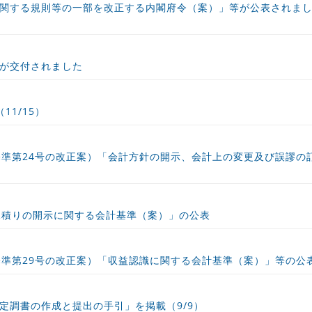
関する規則等の一部を改正する内閣府令（案）」等が公表されま
が交付されました
1/15）
】
基準第24号の改正案）「会計方針の開示、会計上の変更及び誤謬の
】
見積りの開示に関する会計基準（案）」の公表
】
基準第29号の改正案）「収益認識に関する会計基準（案）」等の公
定調書の作成と提出の手引」を掲載（9/9）