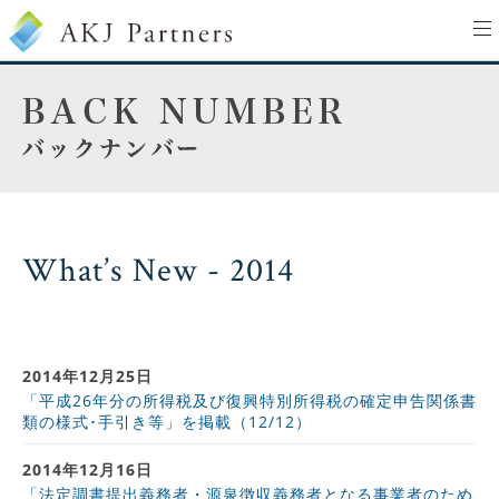
to
na
What’s New - 2014
2014年12月25日
「平成26年分の所得税及び復興特別所得税の確定申告関係書
類の様式･手引き等」を掲載（12/12）
2014年12月16日
「法定調書提出義務者・源泉徴収義務者となる事業者のため