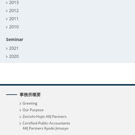
2013
2012
2011
2010
Seminar
2021
2020
事務所概要
Greeting
Our Purpose
Zeirishi-Hojin AKJ Partners
Certified-Public-Accountants
AKJ Partners Kyodo Jimusyo