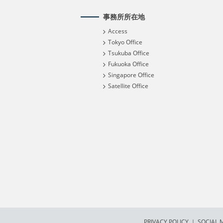
事務所所在地
Access
Tokyo Office
Tsukuba Office
Fukuoka Office
Singapore Office
Satellite Office
PRIVACY POLICY
｜
SOCIAL M