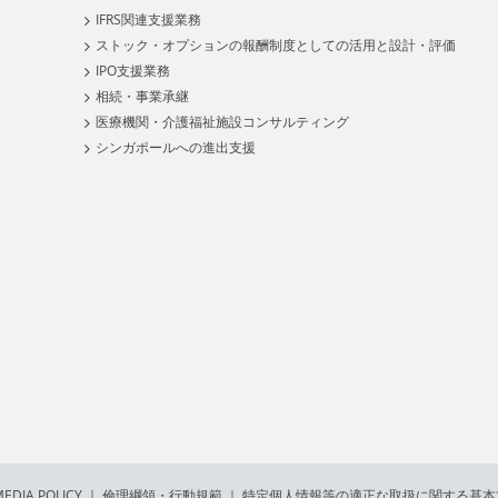
IFRS関連支援業務
ストック・オプションの報酬制度としての活用と設計・評価
IPO支援業務
相続・事業承継
医療機関・介護福祉施設コンサルティング
シンガポールへの進出支援
EDIA POLICY
｜
倫理綱領・行動規範
｜
特定個人情報等の適正な取扱に関する基本