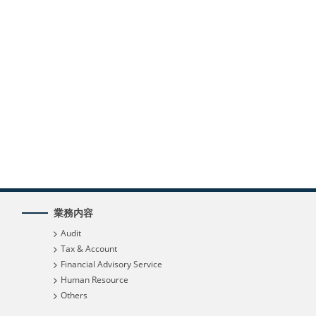
業務内容
Audit
Tax & Account
Financial Advisory Service
Human Resource
Others