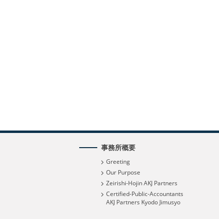
事務所概要
Greeting
Our Purpose
Zeirishi-Hojin AKJ Partners
Certified-Public-Accountants
AKJ Partners Kyodo Jimusyo