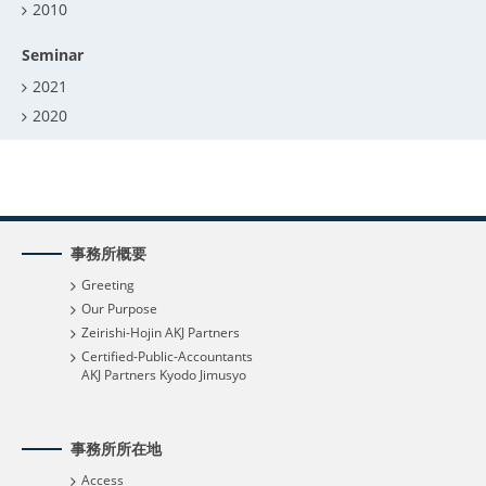
2010
Seminar
2021
2020
事務所概要
Greeting
Our Purpose
Zeirishi-Hojin AKJ Partners
Certified-Public-Accountants
AKJ Partners Kyodo Jimusyo
事務所所在地
Access