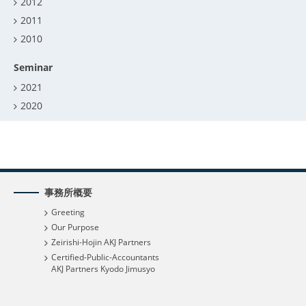
2012
2011
2010
Seminar
2021
2020
事務所概要
Greeting
Our Purpose
Zeirishi-Hojin AKJ Partners
Certified-Public-Accountants
AKJ Partners Kyodo Jimusyo