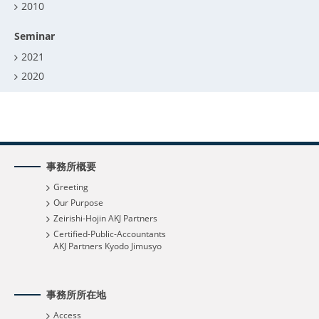
2010
Seminar
2021
2020
事務所概要
Greeting
Our Purpose
Zeirishi-Hojin AKJ Partners
Certified-Public-Accountants
AKJ Partners Kyodo Jimusyo
事務所所在地
Access