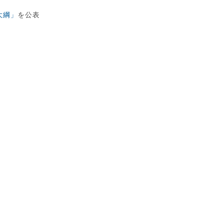
大綱」
を公表