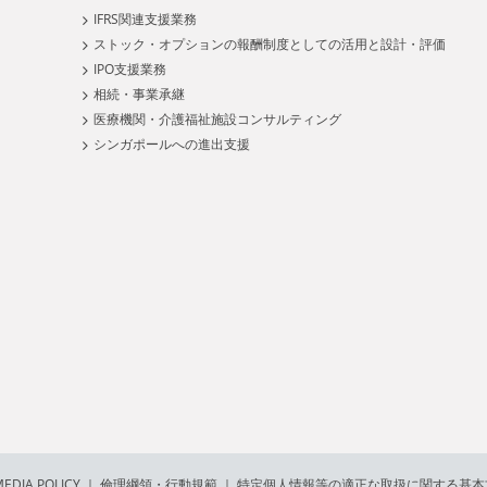
IFRS関連支援業務
ストック・オプションの報酬制度としての活用と設計・評価
IPO支援業務
相続・事業承継
医療機関・介護福祉施設コンサルティング
シンガポールへの進出支援
EDIA POLICY
｜
倫理綱領・行動規範
｜
特定個人情報等の適正な取扱に関する基本