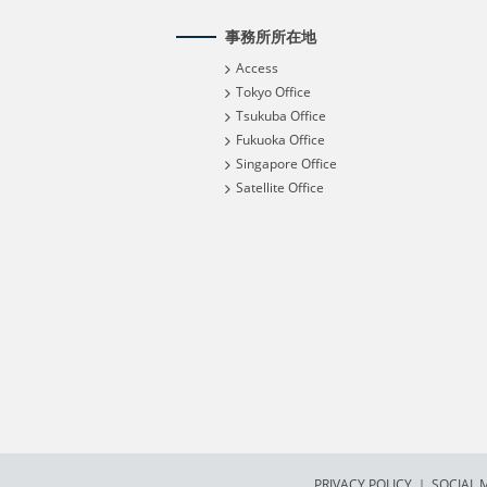
事務所所在地
Access
Tokyo Office
Tsukuba Office
Fukuoka Office
Singapore Office
Satellite Office
PRIVACY POLICY
｜
SOCIAL M