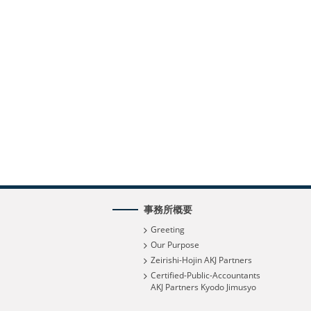
事務所概要
Greeting
Our Purpose
Zeirishi-Hojin AKJ Partners
Certified-Public-Accountants
AKJ Partners Kyodo Jimusyo