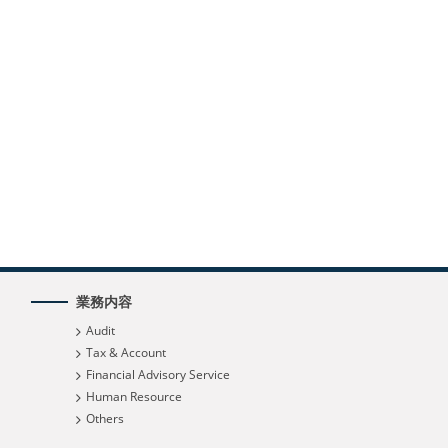
業務内容
Audit
Tax & Account
Financial Advisory Service
Human Resource
Others