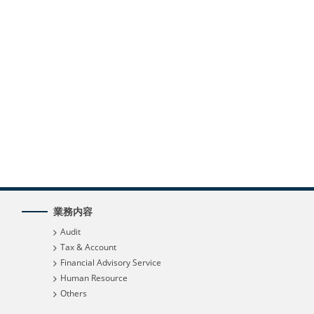
業務内容
Audit
Tax & Account
Financial Advisory Service
Human Resource
Others