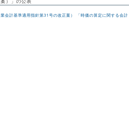
（案）」の公表
企業会計基準適用指針第31号の改正案） 「時価の算定に関する会計