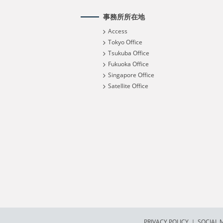
事務所所在地
Access
Tokyo Office
Tsukuba Office
Fukuoka Office
Singapore Office
Satellite Office
PRIVACY POLICY
｜
SOCIAL M