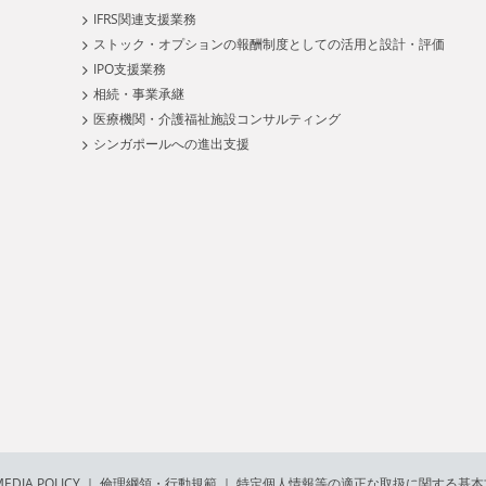
IFRS関連支援業務
ストック・オプションの報酬制度としての活用と設計・評価
IPO支援業務
相続・事業承継
医療機関・介護福祉施設コンサルティング
シンガポールへの進出支援
EDIA POLICY
｜
倫理綱領・行動規範
｜
特定個人情報等の適正な取扱に関する基本