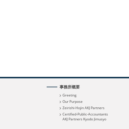
事務所概要
Greeting
Our Purpose
Zeirishi-Hojin AKJ Partners
Certified-Public-Accountants
AKJ Partners Kyodo Jimusyo