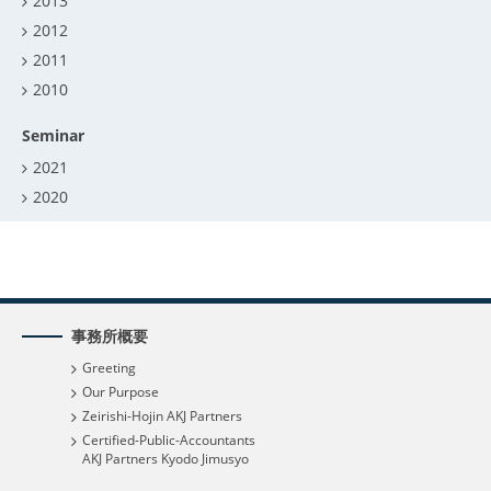
2013
2012
2011
2010
Seminar
2021
2020
事務所概要
Greeting
Our Purpose
Zeirishi-Hojin AKJ Partners
Certified-Public-Accountants
AKJ Partners Kyodo Jimusyo