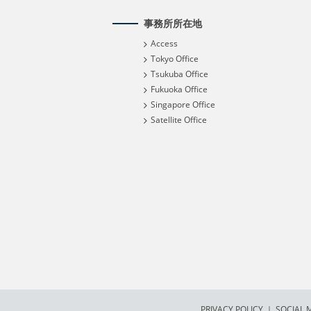
事務所所在地
Access
Tokyo Office
Tsukuba Office
Fukuoka Office
Singapore Office
Satellite Office
PRIVACY POLICY
｜
SOCIAL M