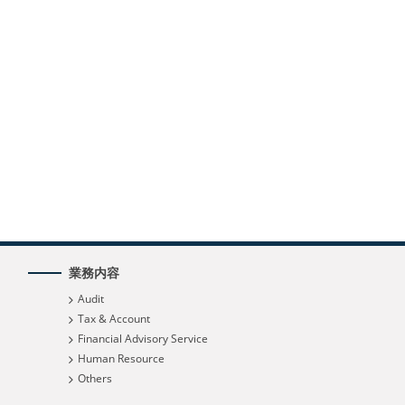
業務内容
Audit
Tax & Account
Financial Advisory Service
Human Resource
Others