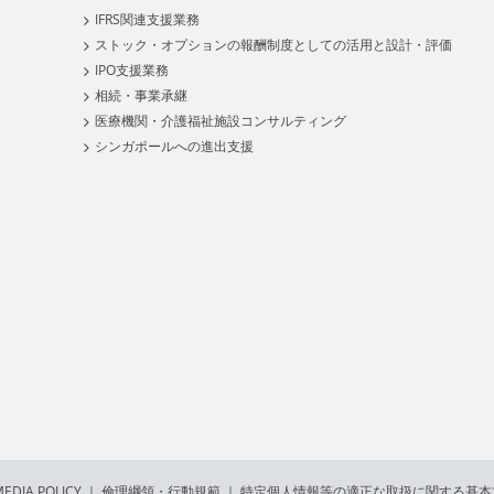
IFRS関連支援業務
ストック・オプションの報酬制度としての活用と設計・評価
IPO支援業務
相続・事業承継
医療機関・介護福祉施設コンサルティング
シンガポールへの進出支援
EDIA POLICY
｜
倫理綱領・行動規範
｜
特定個人情報等の適正な取扱に関する基本