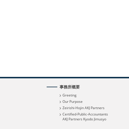
事務所概要
Greeting
Our Purpose
Zeirishi-Hojin AKJ Partners
Certified-Public-Accountants
AKJ Partners Kyodo Jimusyo