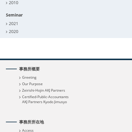
2010
Seminar
2021
2020
事務所概要
Greeting
Our Purpose
Zeirishi-Hojin AKJ Partners
Certified-Public-Accountants
AKJ Partners Kyodo Jimusyo
事務所所在地
Access