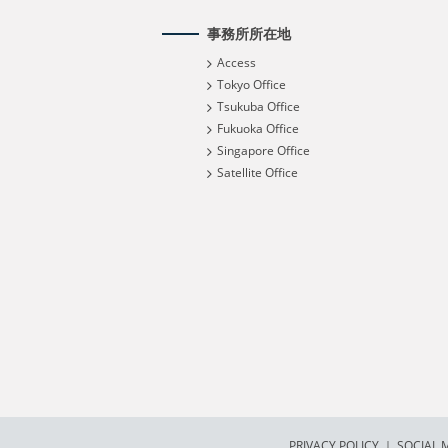
事務所所在地
Access
Tokyo Office
Tsukuba Office
Fukuoka Office
Singapore Office
Satellite Office
PRIVACY POLICY
｜
SOCIAL M