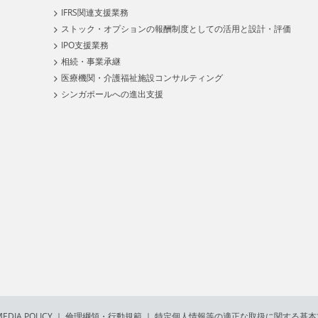
IFRS関連支援業務
ストック・オプションの報酬制度としての活用と設計・評価
IPO支援業務
相続・事業承継
医療機関・介護福祉施設コンサルティング
シンガポールへの進出支援
EDIA POLICY
｜
倫理綱領・行動規範
｜
特定個人情報等の適正な取扱に関する基本