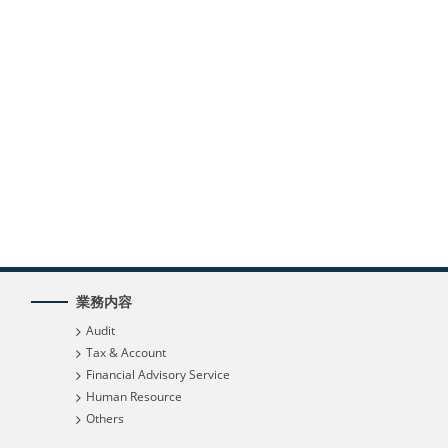
業務内容
Audit
Tax & Account
Financial Advisory Service
Human Resource
Others