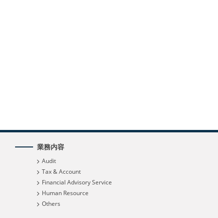
業務内容
Audit
Tax & Account
Financial Advisory Service
Human Resource
Others