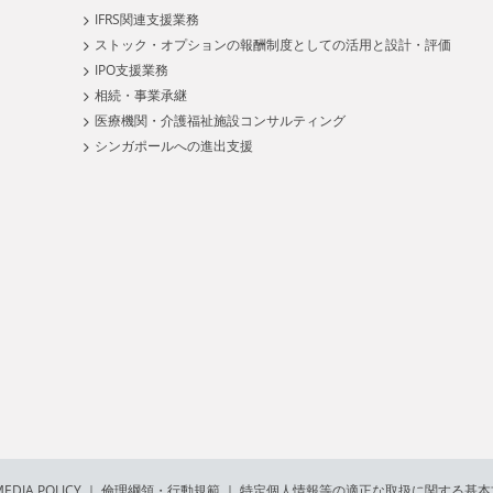
IFRS関連支援業務
ストック・オプションの報酬制度としての活用と設計・評価
IPO支援業務
相続・事業承継
医療機関・介護福祉施設コンサルティング
シンガポールへの進出支援
EDIA POLICY
｜
倫理綱領・行動規範
｜
特定個人情報等の適正な取扱に関する基本