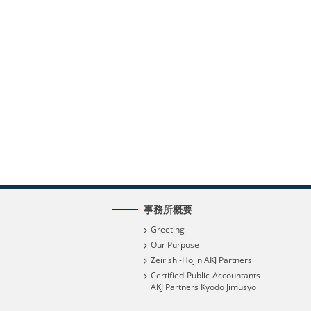
事務所概要
Greeting
Our Purpose
Zeirishi-Hojin AKJ Partners
Certified-Public-Accountants
AKJ Partners Kyodo Jimusyo