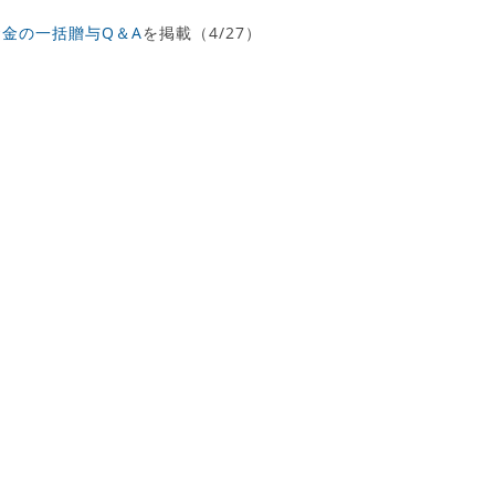
資金の一括贈与Q＆A
を掲載（4/27）