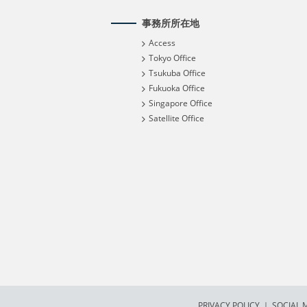
事務所所在地
Access
Tokyo Office
Tsukuba Office
Fukuoka Office
Singapore Office
Satellite Office
PRIVACY POLICY
｜
SOCIAL M