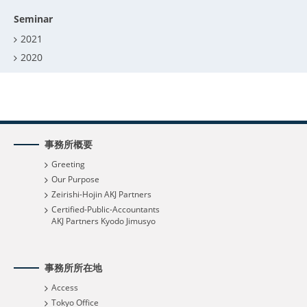
Seminar
2021
2020
事務所概要
Greeting
Our Purpose
Zeirishi-Hojin AKJ Partners
Certified-Public-Accountants
AKJ Partners Kyodo Jimusyo
事務所所在地
Access
Tokyo Office