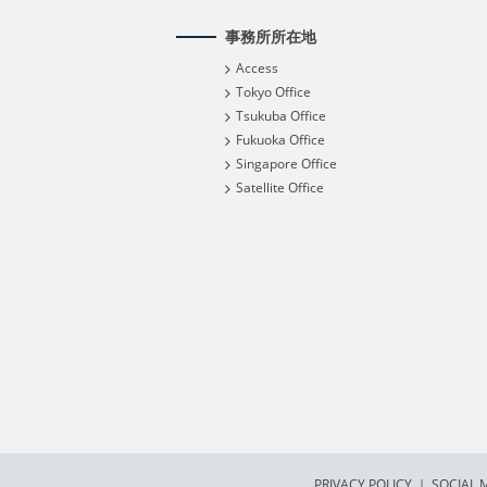
事務所所在地
Access
Tokyo Office
Tsukuba Office
Fukuoka Office
Singapore Office
Satellite Office
PRIVACY POLICY
｜
SOCIAL M