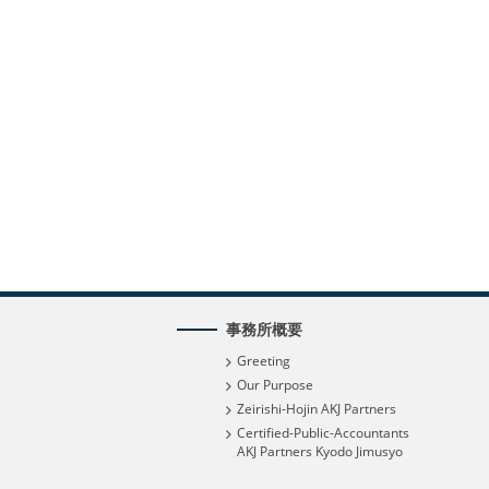
事務所概要
Greeting
Our Purpose
Zeirishi-Hojin AKJ Partners
Certified-Public-Accountants
AKJ Partners Kyodo Jimusyo