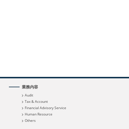
業務内容
Audit
Tax & Account
Financial Advisory Service
Human Resource
Others