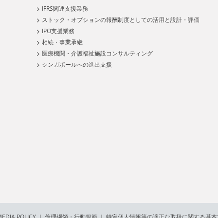
IFRS関連支援業務
ストック・オプションの報酬制度としての活用と設計・評価
IPO支援業務
相続・事業承継
医療機関・介護福祉施設コンサルティング
シンガポールへの進出支援
EDIA POLICY
｜
倫理綱領・行動規範
｜
特定個人情報等の適正な取扱に関する基本