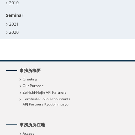
2010
Seminar
2021
2020
事務所概要
Greeting
Our Purpose
Zeirishi-Hojin AKJ Partners
Certified-Public-Accountants
AKJ Partners Kyodo Jimusyo
事務所所在地
Access