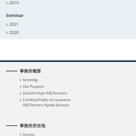
2010
Seminar
2021
2020
事務所概要
Greeting
Our Purpose
Zeirishi-Hojin AKJ Partners
Certified-Public-Accountants
AKJ Partners Kyodo Jimusyo
事務所所在地
Access