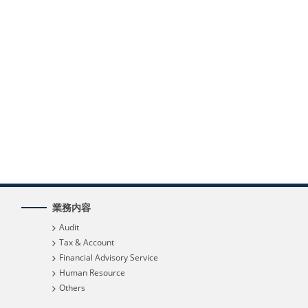
業務内容
Audit
Tax & Account
Financial Advisory Service
Human Resource
Others