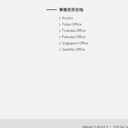
事務所所在地
Access
Tokyo Office
Tsukuba Office
Fukuoka Office
Singapore Office
Satellite Office
PRIVACY POLICY
｜
SOCIAL M