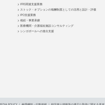
IFRS関連支援業務
ストック・オプションの報酬制度としての活用と設計・評価
IPO支援業務
相続・事業承継
医療機関・介護福祉施設コンサルティング
シンガポールへの進出支援
EDIA POLICY
｜
倫理綱領・行動規範
｜
特定個人情報等の適正な取扱に関する基本