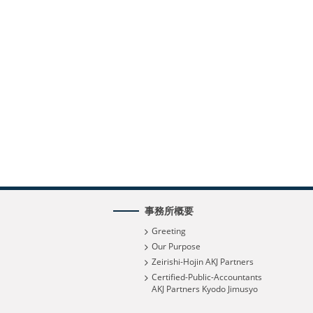
事務所概要
Greeting
Our Purpose
Zeirishi-Hojin AKJ Partners
Certified-Public-Accountants
AKJ Partners Kyodo Jimusyo