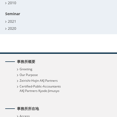
2010
Seminar
2021
2020
事務所概要
Greeting
Our Purpose
Zeirishi-Hojin AKJ Partners
Certified-Public-Accountants
AKJ Partners Kyodo Jimusyo
事務所所在地
Access