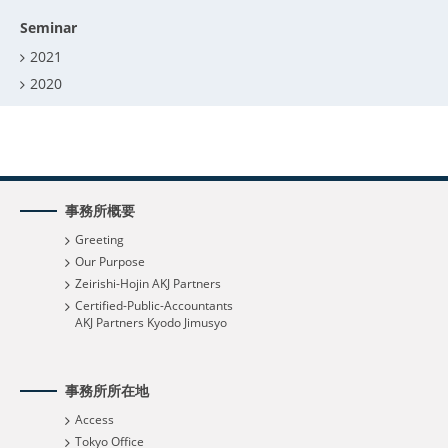
Seminar
2021
2020
事務所概要
Greeting
Our Purpose
Zeirishi-Hojin AKJ Partners
Certified-Public-Accountants
AKJ Partners Kyodo Jimusyo
事務所所在地
Access
Tokyo Office