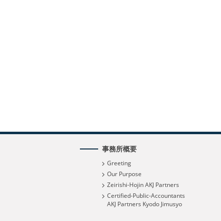
事務所概要
Greeting
Our Purpose
Zeirishi-Hojin AKJ Partners
Certified-Public-Accountants
AKJ Partners Kyodo Jimusyo