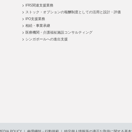
IFRS関連支援業務
ストック・オプションの報酬制度としての活用と設計・評価
IPO支援業務
相続・事業承継
医療機関・介護福祉施設コンサルティング
シンガポールへの進出支援
EDIA POLICY
｜
倫理綱領・行動規範
｜
特定個人情報等の適正な取扱に関する基本