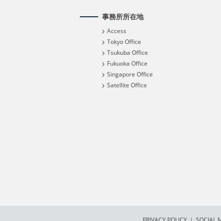
事務所所在地
Access
Tokyo Office
Tsukuba Office
Fukuoka Office
Singapore Office
Satellite Office
PRIVACY POLICY
｜
SOCIAL M