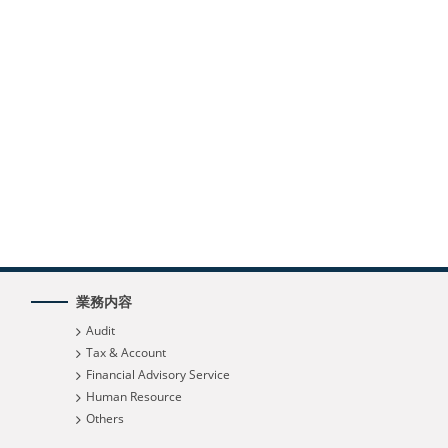
業務内容
Audit
Tax & Account
Financial Advisory Service
Human Resource
Others