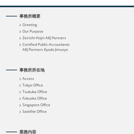
事務所概要
Greeting
Our Purpose
Zeirishi-Hojin AKJ Partners
Certified-Public-Accountants
AKJ Partners Kyodo Jimusyo
事務所所在地
Access
Tokyo Office
Tsukuba Office
Fukuoka Office
Singapore Office
Satellite Office
業務内容