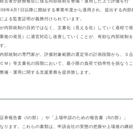
経営者が財務報告に係る内部統制を整備・運用した上で評価を行
008年4月1日以降に開始する事業年度から適用され、提出する内部
による監査証明が義務付けられています。
が内部統制の目的ではなく、文書化（見える化）していく過程で
重複の発見）に適宜対応し改善していくことが、有効な内部統制
す。
内部統制の専門家が、評価対象範囲の選定等の計画段階から、３
ＣＭ）等文書化の段階において、最小限の負荷で効率性を損なう
整備・運用に関する支援業務を提供致します。
証券報告書（Ⅰの部）」や「上場申請のための報告書（Ⅱの部）」
なります。これらの書類は、申請会社の実態の把握や上場後の継