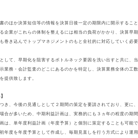
書のほか決算短信等の情報を決算日後一定の期限内に開示するこ
る企業がこれらの体制を整えるには相当の負荷がかかり、決算早
も巻き込んでトップマネジメントのもと全社的に対応していく必
として、早期化を阻害するボトルネック要因を洗い出すと共に、
示業務・会計監査のどこにあるのかを特定し、決算業務全体の工
を提供致します。
導】
つき、今後の見通しとして２期間の策定を要請されており、更に
場合が多いため、中期利益計画は、実務的にも３ヵ年の程度の期
画は、単年度利益計画（年度予算）と個別に策定することも可能
初年度を年度予算として作成し、毎期見直しを行う方式により運