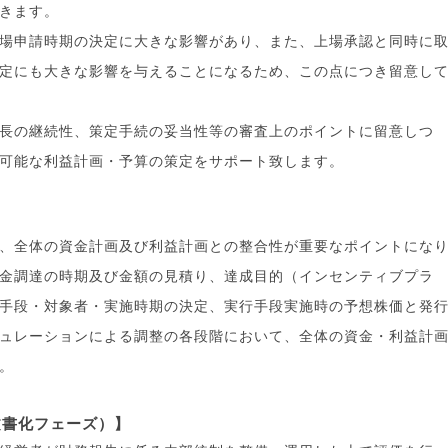
きます。
場申請時期の決定に大きな影響があり、また、上場承認と同時に
定にも大きな影響を与えることになるため、この点につき留意し
長の継続性、策定手続の妥当性等の審査上のポイントに留意しつ
可能な利益計画・予算の策定をサポート致します。
、全体の資金計画及び利益計画との整合性が重要なポイントにな
金調達の時期及び金額の見積り、達成目的（インセンティブプラ
手段・対象者・実施時期の決定、実行手段実施時の予想株価と発
ュレーションによる調整の各段階において、全体の資金・利益計
。
文書化フェーズ）】