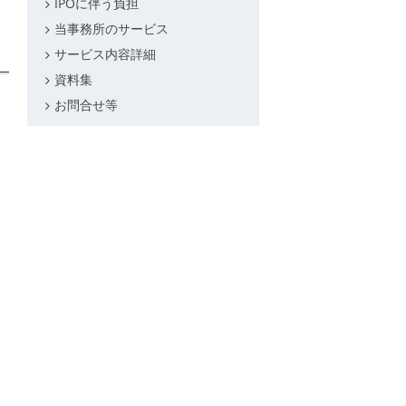
IPOに伴う負担
当事務所のサービス
サービス内容詳細
資料集
お問合せ等
ス
て
え
。
項
の