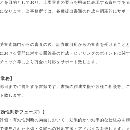
とを目的としており、上場審査の要点を明確に表現する資料であ
になります。当事務所では、各種提出書類の作成を網羅的にサポ
受審査部門からの審査の後、証券取引所からの審査を受けること
における質問に対する回答書の作成・ヒアリングのポイントに関
チェック等により万全の対応をサポート致します。
ト業務】
認日までに提出する書類です。書類の作成支援や各種ご相談等、
ト致します。
有効性判断フェーズ）】
評価・有効性判断の局面において、効果的かつ効率的な仕組みを
で発見された不備・欠陥への対応支援・アドバイスを致します。