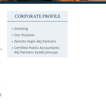
CORPORATE PROFILE
Greeting
Our Purpose
Zeirishi-Hojin AKJ Partners
Certified-Public-Accountants
AKJ Partners Kyodo Jimusyo
り
月